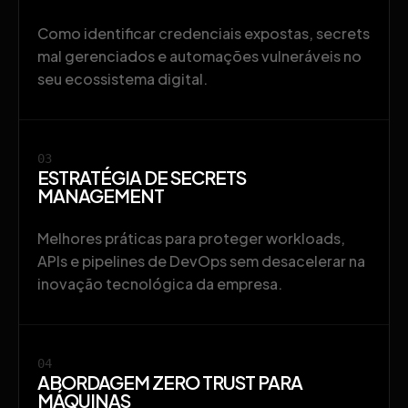
Como identificar credenciais expostas, secrets
mal gerenciados e automações vulneráveis no
seu ecossistema digital.
03
ESTRATÉGIA DE SECRETS
MANAGEMENT
Melhores práticas para proteger workloads,
APIs e pipelines de DevOps sem desacelerar na
inovação tecnológica da empresa.
04
ABORDAGEM ZERO TRUST PARA
MÁQUINAS